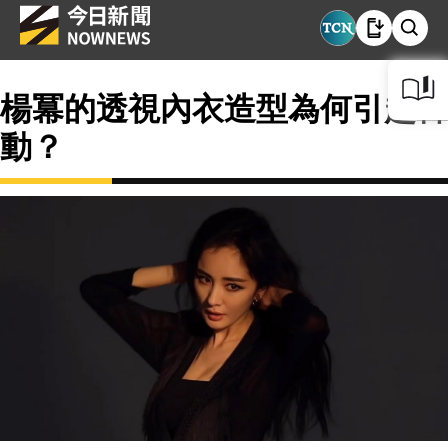
楊冪的透視內衣造型為何引起轟
動？