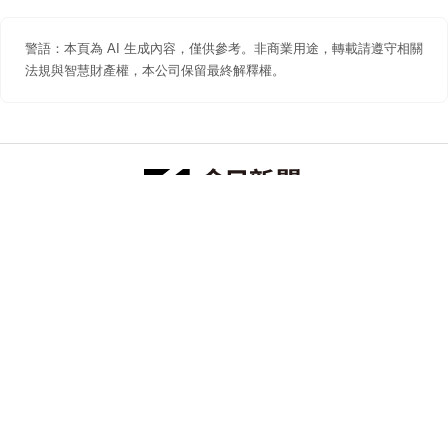
警語：本頁為 AI 生成內容，僅供參考。非商業用途，轉載請遵守相關
法規與智慧財產權，本公司保留最終解釋權。
防詐聲明
著作權聲明
免責聲明
關於我們
隱私權聲明
合作提案
追蹤 NOWNEWS 今日新聞