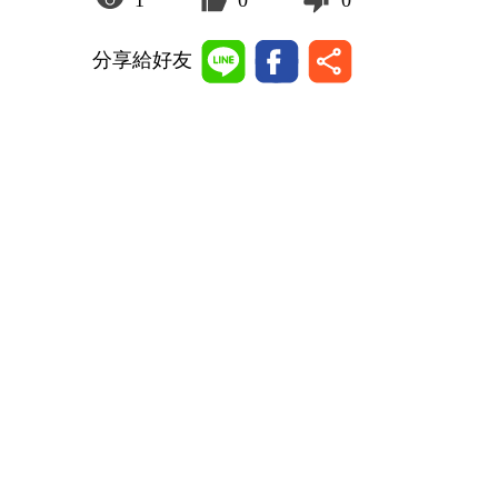
1
0
0
分享給好友