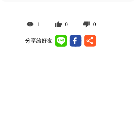
1
0
0
分享給好友