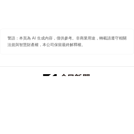
警語：本頁為 AI 生成內容，僅供參考。非商業用途，轉載請遵守相關
法規與智慧財產權，本公司保留最終解釋權。
防詐聲明
著作權聲明
免責聲明
關於我們
隱私權聲明
合作提案
追蹤 NOWNEWS 今日新聞