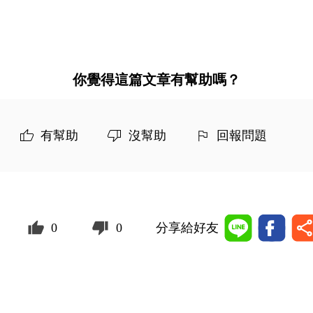
你覺得這篇文章有幫助嗎？
有幫助
沒幫助
回報問題
0
0
分享給好友