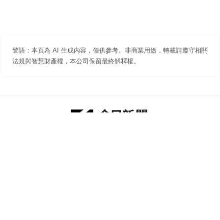
警語：本頁為 AI 生成內容，僅供參考。非商業用途，轉載請遵守相關
法規與智慧財產權，本公司保留最終解釋權。
防詐聲明
著作權聲明
免責聲明
關於我們
隱私權聲明
合作提案
追蹤 NOWNEWS 今日新聞