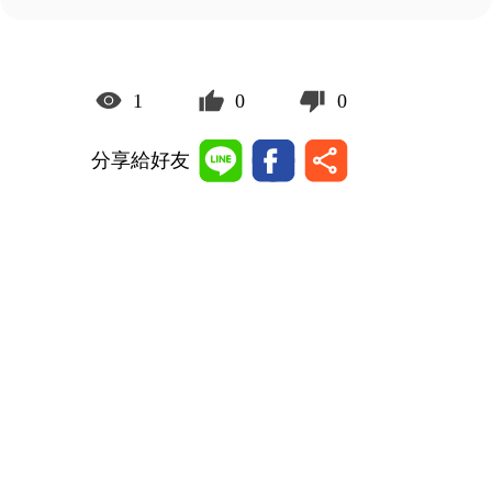
1
0
0
分享給好友