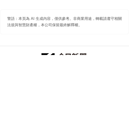
警語：本頁為 AI 生成內容，僅供參考。非商業用途，轉載請遵守相關
法規與智慧財產權，本公司保留最終解釋權。
防詐聲明
著作權聲明
免責聲明
關於我們
隱私權聲明
合作提案
追蹤 NOWNEWS 今日新聞