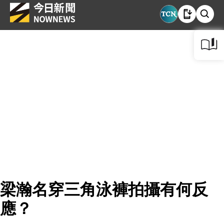
梁瀚名穿三角泳褲拍攝有何反
應？