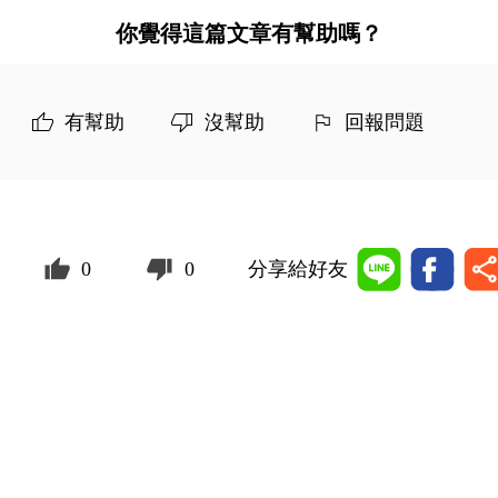
你覺得這篇文章有幫助嗎？
有幫助
沒幫助
回報問題
0
0
分享給好友