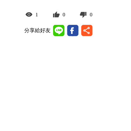
1
0
0
分享給好友