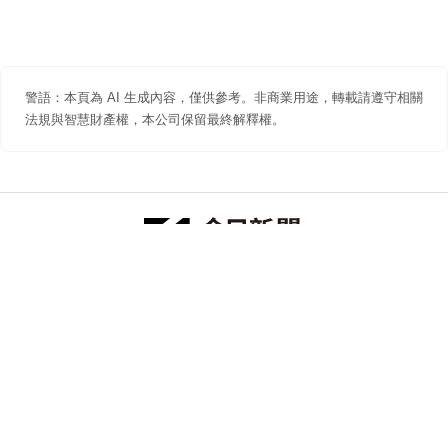
警語：本頁為 AI 生成內容，僅供參考。非商業用途，轉載請遵守相關
法規與智慧財產權，本公司保留最終解釋權。
防詐聲明
著作權聲明
免責聲明
關於我們
隱私權聲明
合作提案
追蹤 NOWNEWS 今日新聞