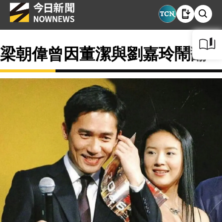
梁朝偉曾因董潔與劉嘉玲鬧翻？