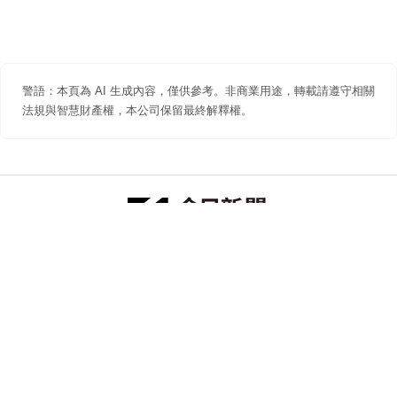
警語：本頁為 AI 生成內容，僅供參考。非商業用途，轉載請遵守相關
法規與智慧財產權，本公司保留最終解釋權。
防詐聲明
著作權聲明
免責聲明
關於我們
隱私權聲明
合作提案
追蹤 NOWNEWS 今日新聞