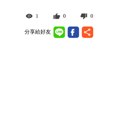
1
0
0
分享給好友