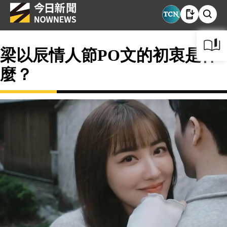
梁以辰情人節PO文的初衷是什
麼？