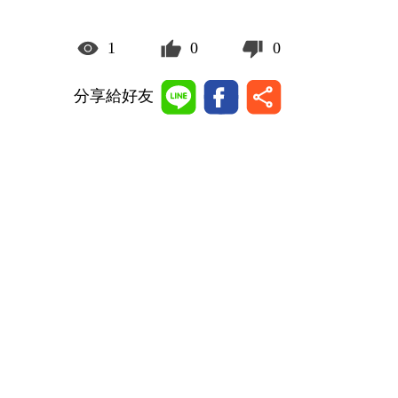
1
0
0
分享給好友