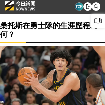
桑托斯在勇士隊的生涯歷程為
何？