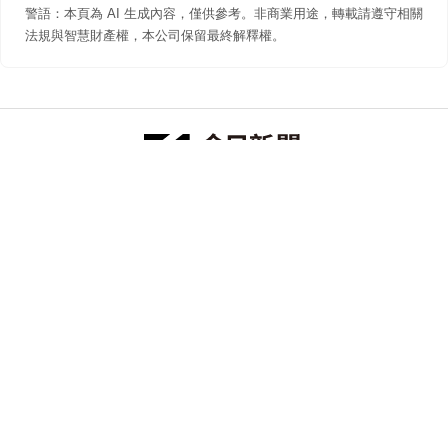
警語：本頁為 AI 生成內容，僅供參考。非商業用途，轉載請遵守相關
法規與智慧財產權，本公司保留最終解釋權。
防詐聲明
著作權聲明
免責聲明
關於我們
隱私權聲明
合作提案
追蹤 NOWNEWS 今日新聞
© 今日傳媒(股)公司版權所有，非經授權，不許轉載本網站內容 ©