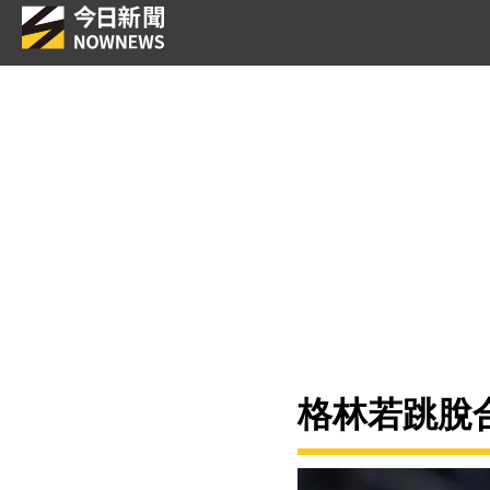
格林若跳脫