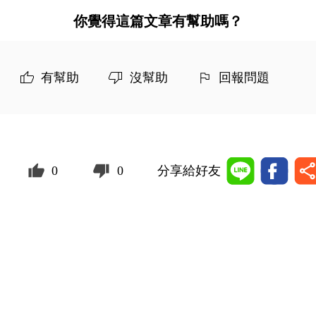
你覺得這篇文章有幫助嗎？
有幫助
沒幫助
回報問題
0
0
分享給好友