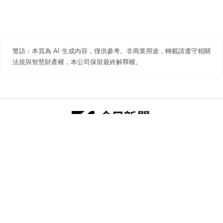
警語：本頁為 AI 生成內容，僅供參考。非商業用途，轉載請遵守相關
法規與智慧財產權，本公司保留最終解釋權。
防詐聲明
著作權聲明
免責聲明
關於我們
隱私權聲明
合作提案
追蹤 NOWNEWS 今日新聞