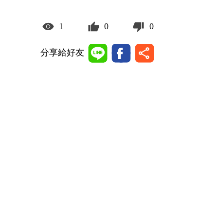
1
0
0
分享給好友