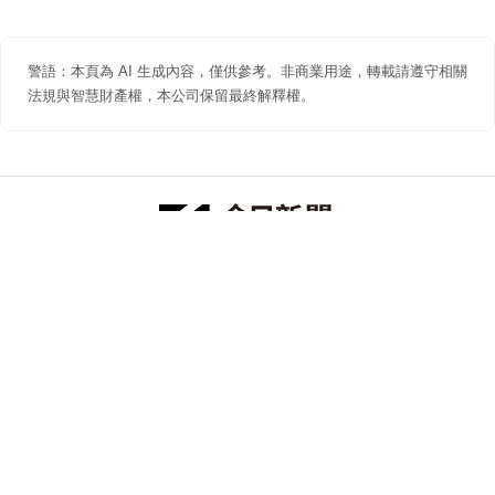
警語：本頁為 AI 生成內容，僅供參考。非商業用途，轉載請遵守相關
法規與智慧財產權，本公司保留最終解釋權。
防詐聲明
著作權聲明
免責聲明
關於我們
隱私權聲明
合作提案
追蹤 NOWNEWS 今日新聞