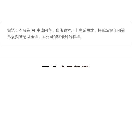
警語：本頁為 AI 生成內容，僅供參考。非商業用途，轉載請遵守相關
法規與智慧財產權，本公司保留最終解釋權。
防詐聲明
著作權聲明
免責聲明
關於我們
隱私權聲明
合作提案
追蹤 NOWNEWS 今日新聞