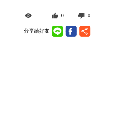
1
0
0
分享給好友