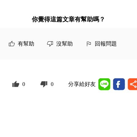
你覺得這篇文章有幫助嗎？
有幫助
沒幫助
回報問題
0
0
分享給好友