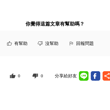
你覺得這篇文章有幫助嗎？
有幫助
沒幫助
回報問題
0
0
分享給好友