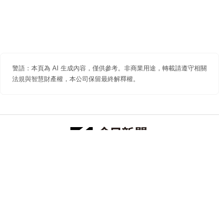
警語：本頁為 AI 生成內容，僅供參考。非商業用途，轉載請遵守相關
法規與智慧財產權，本公司保留最終解釋權。
防詐聲明
著作權聲明
免責聲明
關於我們
隱私權聲明
合作提案
追蹤 NOWNEWS 今日新聞