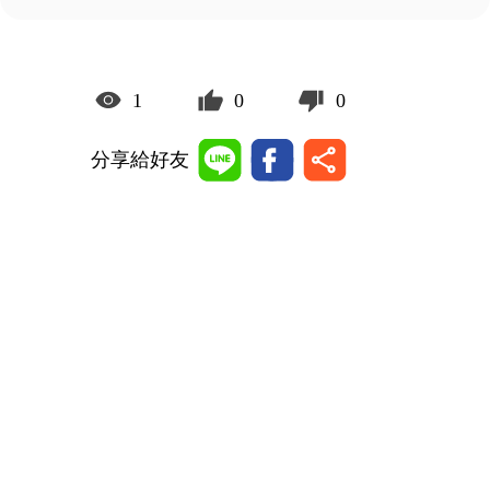
1
0
0
分享給好友