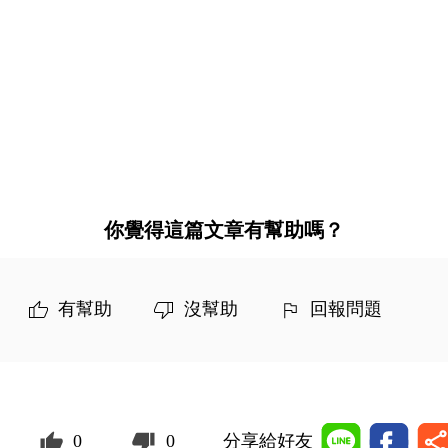
你覺得這篇文章有幫助嗎？
有幫助
沒幫助
回報問題
0
0
分享給好友