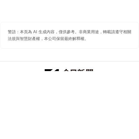
警語：本頁為 AI 生成內容，僅供參考。非商業用途，轉載請遵守相關
法規與智慧財產權，本公司保留最終解釋權。
防詐聲明
著作權聲明
免責聲明
關於我們
隱私權聲明
合作提案
追蹤 NOWNEWS 今日新聞