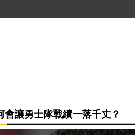
何會讓勇士隊戰績一落千丈？