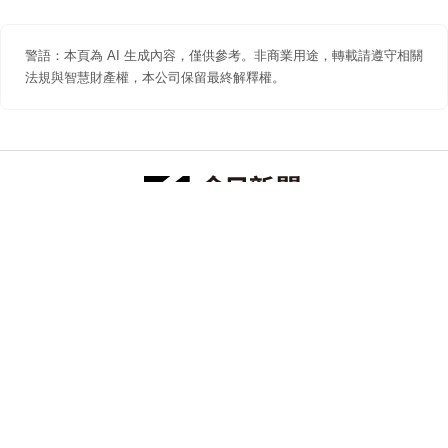
警語：本頁為 AI 生成內容，僅供參考。非商業用途，轉載請遵守相關
法規與智慧財產權，本公司保留最終解釋權。
防詐聲明
著作權聲明
免責聲明
關於我們
隱私權聲明
合作提案
追蹤 NOWNEWS 今日新聞