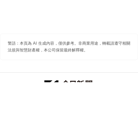
警語：本頁為 AI 生成內容，僅供參考。非商業用途，轉載請遵守相關
法規與智慧財產權，本公司保留最終解釋權。
防詐聲明
著作權聲明
免責聲明
關於我們
隱私權聲明
合作提案
追蹤 NOWNEWS 今日新聞