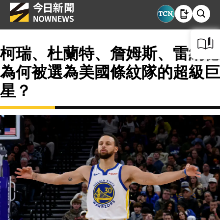
柯瑞、杜蘭特、詹姆斯、雷納德
為何被選為美國條紋隊的超級巨
星？