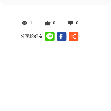
1
0
0
分享給好友