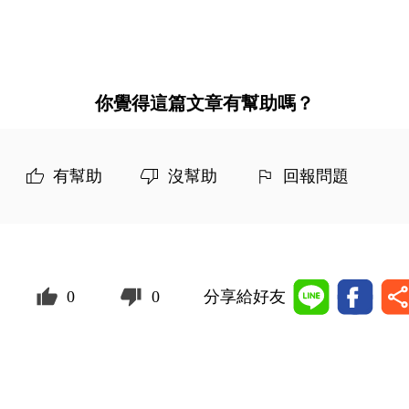
你覺得這篇文章有幫助嗎？
有幫助
沒幫助
回報問題
0
0
分享給好友