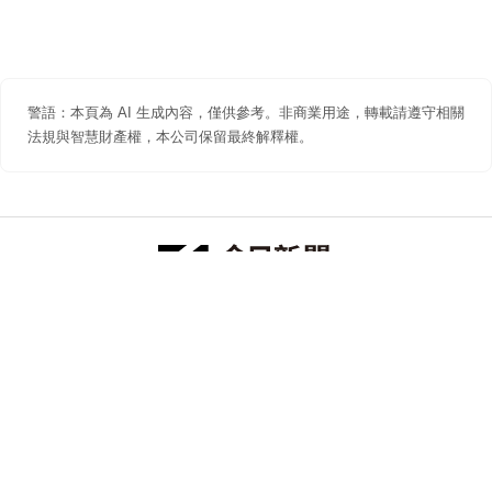
警語：本頁為 AI 生成內容，僅供參考。非商業用途，轉載請遵守相關
法規與智慧財產權，本公司保留最終解釋權。
防詐聲明
著作權聲明
免責聲明
關於我們
隱私權聲明
合作提案
追蹤 NOWNEWS 今日新聞