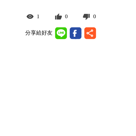
1
0
0
分享給好友