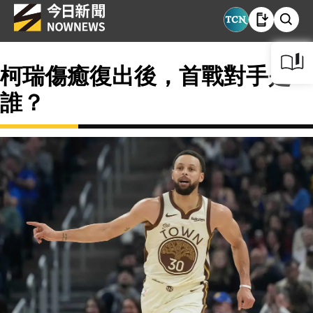
柯瑞傷癒復出後，首戰對手是
誰？