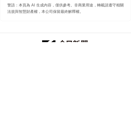
警語：本頁為 AI 生成內容，僅供參考。非商業用途，轉載請遵守相關
法規與智慧財產權，本公司保留最終解釋權。
防詐聲明
著作權聲明
免責聲明
關於我們
隱私權聲明
合作提案
追蹤 NOWNEWS 今日新聞
© 今日傳媒(股)公司版權所有，非經授權，不許轉載本網站內容 ©