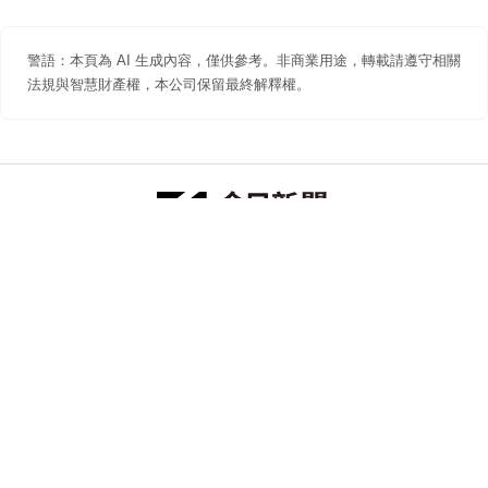
警語：本頁為 AI 生成內容，僅供參考。非商業用途，轉載請遵守相關
法規與智慧財產權，本公司保留最終解釋權。
防詐聲明
著作權聲明
免責聲明
關於我們
隱私權聲明
合作提案
追蹤 NOWNEWS 今日新聞