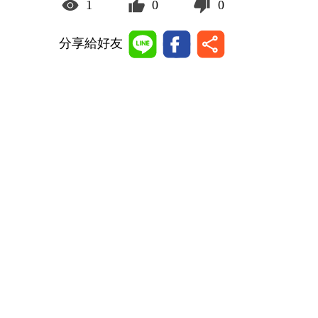
1
0
0
分享給好友