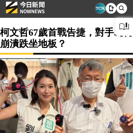
柯文哲67歲首戰告捷，對手為何
崩潰跌坐地板？