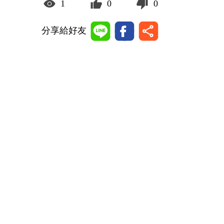
1
0
0
分享給好友