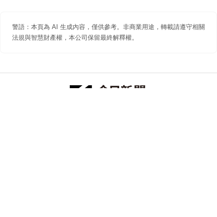
警語：本頁為 AI 生成內容，僅供參考。非商業用途，轉載請遵守相關
法規與智慧財產權，本公司保留最終解釋權。
防詐聲明
著作權聲明
免責聲明
關於我們
隱私權聲明
合作提案
追蹤 NOWNEWS 今日新聞