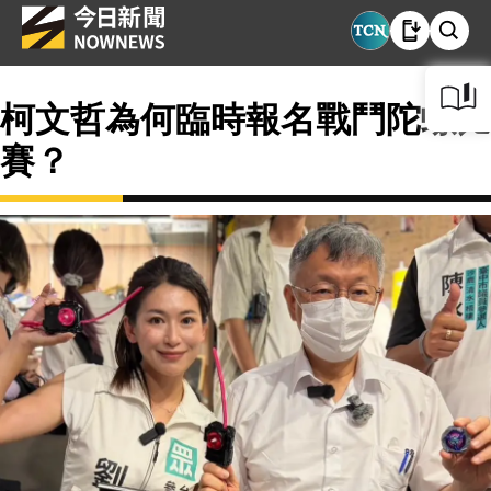
柯文哲為何臨時報名戰鬥陀螺比
賽？