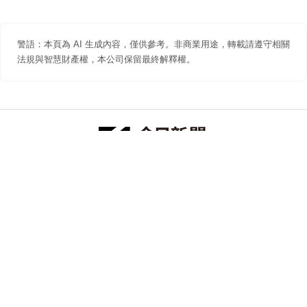
警語：本頁為 AI 生成內容，僅供參考。非商業用途，轉載請遵守相關
法規與智慧財產權，本公司保留最終解釋權。
防詐聲明
著作權聲明
免責聲明
關於我們
隱私權聲明
合作提案
追蹤 NOWNEWS 今日新聞