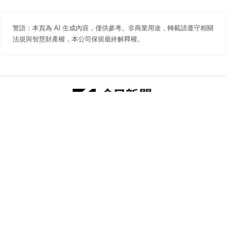
警語：本頁為 AI 生成內容，僅供參考。非商業用途，轉載請遵守相關
法規與智慧財產權，本公司保留最終解釋權。
防詐聲明
著作權聲明
免責聲明
關於我們
隱私權聲明
合作提案
追蹤 NOWNEWS 今日新聞