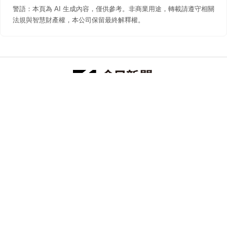
警語：本頁為 AI 生成內容，僅供參考。非商業用途，轉載請遵守相關
法規與智慧財產權，本公司保留最終解釋權。
防詐聲明
著作權聲明
免責聲明
關於我們
隱私權聲明
合作提案
追蹤 NOWNEWS 今日新聞
© 今日傳媒(股)公司版權所有，非經授權，不許轉載本網站內容 ©