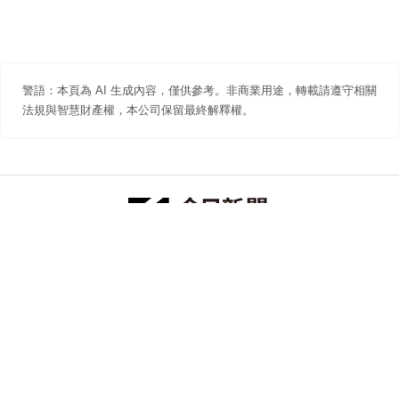
警語：本頁為 AI 生成內容，僅供參考。非商業用途，轉載請遵守相關
法規與智慧財產權，本公司保留最終解釋權。
防詐聲明
著作權聲明
免責聲明
關於我們
隱私權聲明
合作提案
追蹤 NOWNEWS 今日新聞