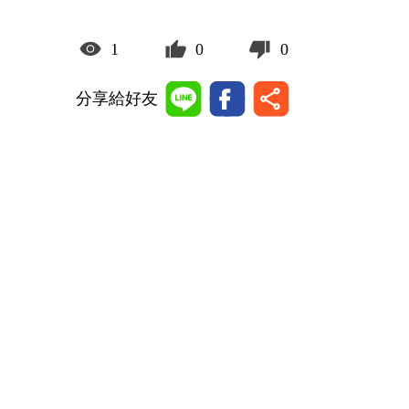
1
0
0
分享給好友