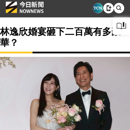
林逸欣婚宴砸下二百萬有多豪
華？