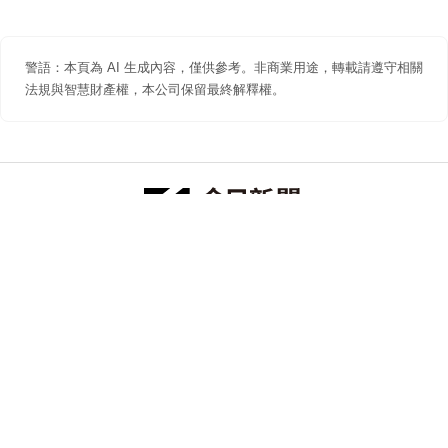
警語：本頁為 AI 生成內容，僅供參考。非商業用途，轉載請遵守相關
法規與智慧財產權，本公司保留最終解釋權。
防詐聲明
著作權聲明
免責聲明
關於我們
隱私權聲明
合作提案
追蹤 NOWNEWS 今日新聞