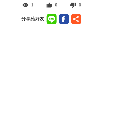
1
0
0
分享給好友