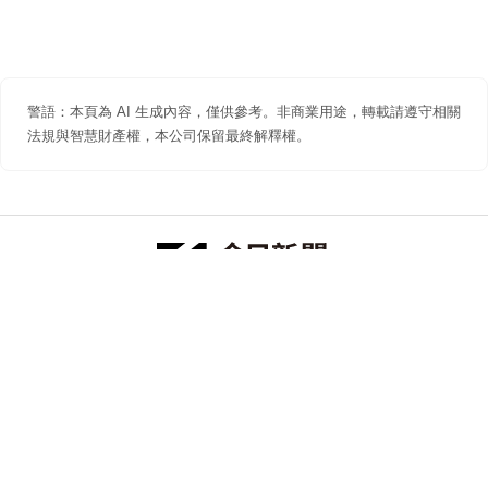
警語：本頁為 AI 生成內容，僅供參考。非商業用途，轉載請遵守相關
法規與智慧財產權，本公司保留最終解釋權。
防詐聲明
著作權聲明
免責聲明
關於我們
隱私權聲明
合作提案
追蹤 NOWNEWS 今日新聞