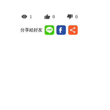
1
0
0
分享給好友