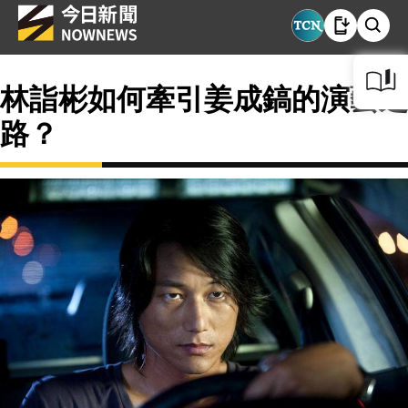
林詣彬如何牽引姜成鎬的演藝之
路？