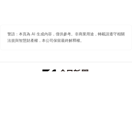
警語：本頁為 AI 生成內容，僅供參考。非商業用途，轉載請遵守相關
法規與智慧財產權，本公司保留最終解釋權。
防詐聲明
著作權聲明
免責聲明
關於我們
隱私權聲明
合作提案
追蹤 NOWNEWS 今日新聞