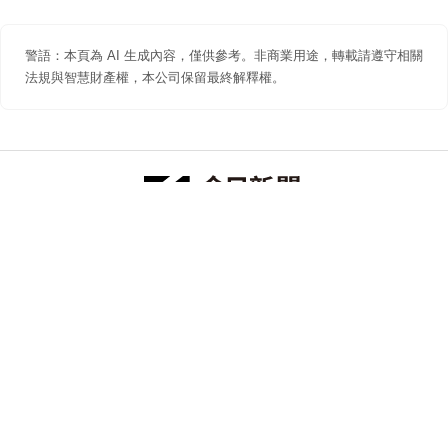
警語：本頁為 AI 生成內容，僅供參考。非商業用途，轉載請遵守相關
法規與智慧財產權，本公司保留最終解釋權。
防詐聲明
著作權聲明
免責聲明
關於我們
隱私權聲明
合作提案
追蹤 NOWNEWS 今日新聞