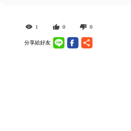
1
0
0
分享給好友