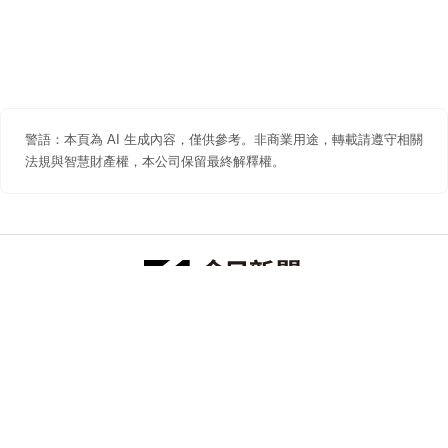
警語：本頁為 AI 生成內容，僅供參考。非商業用途，轉載請遵守相關
法規與智慧財產權，本公司保留最終解釋權。
防詐聲明
著作權聲明
免責聲明
關於我們
隱私權聲明
合作提案
追蹤 NOWNEWS 今日新聞