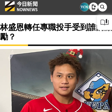
林盛恩轉任專職投手受到誰的激
勵？