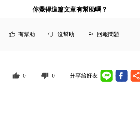
你覺得這篇文章有幫助嗎？
有幫助
沒幫助
回報問題
0
0
分享給好友