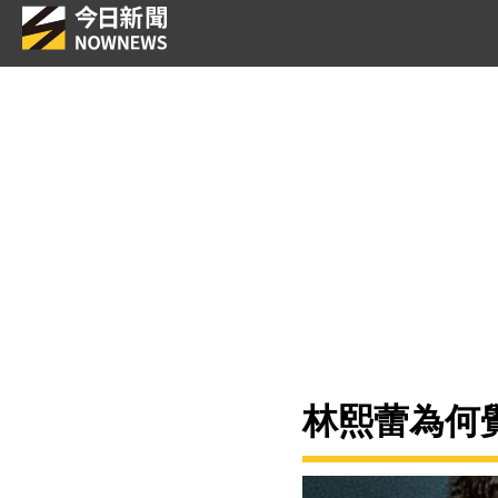
林熙蕾為何