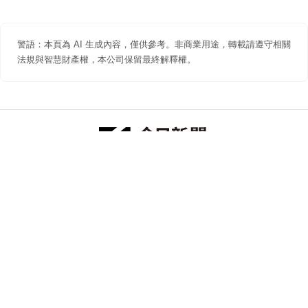
警語：本頁為 AI 生成內容，僅供參考。非商業用途，轉載請遵守相關
法規與智慧財產權，本公司保留最終解釋權。
防詐聲明
著作權聲明
免責聲明
關於我們
隱私權聲明
合作提案
追蹤 NOWNEWS 今日新聞