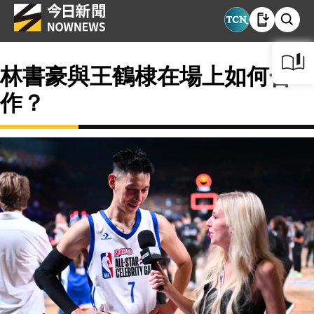
林書豪與王鶴棣在場上如何合
作？