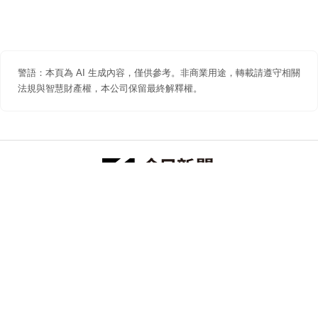
警語：本頁為 AI 生成內容，僅供參考。非商業用途，轉載請遵守相關
法規與智慧財產權，本公司保留最終解釋權。
防詐聲明
著作權聲明
免責聲明
關於我們
隱私權聲明
合作提案
追蹤 NOWNEWS 今日新聞