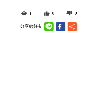
1
0
0
分享給好友