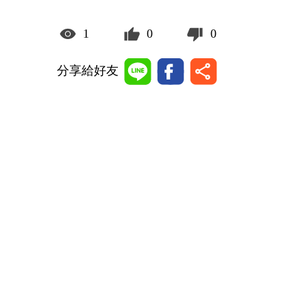
1
0
0
分享給好友