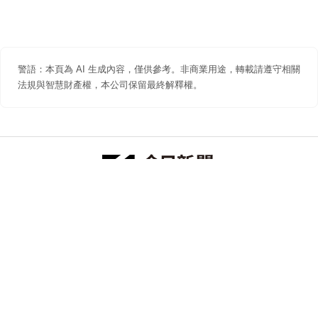
警語：本頁為 AI 生成內容，僅供參考。非商業用途，轉載請遵守相關
法規與智慧財產權，本公司保留最終解釋權。
防詐聲明
著作權聲明
免責聲明
關於我們
隱私權聲明
合作提案
追蹤 NOWNEWS 今日新聞