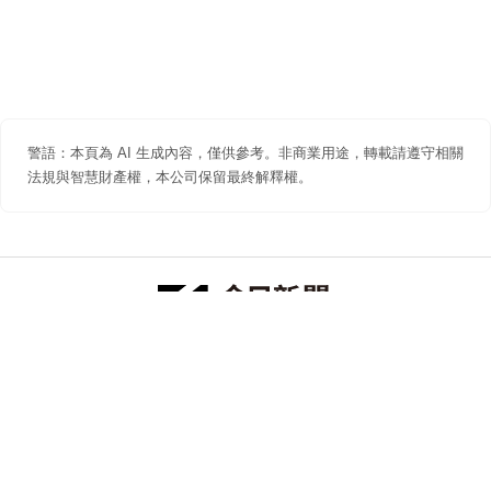
警語：本頁為 AI 生成內容，僅供參考。非商業用途，轉載請遵守相關
法規與智慧財產權，本公司保留最終解釋權。
防詐聲明
著作權聲明
免責聲明
關於我們
隱私權聲明
合作提案
追蹤 NOWNEWS 今日新聞