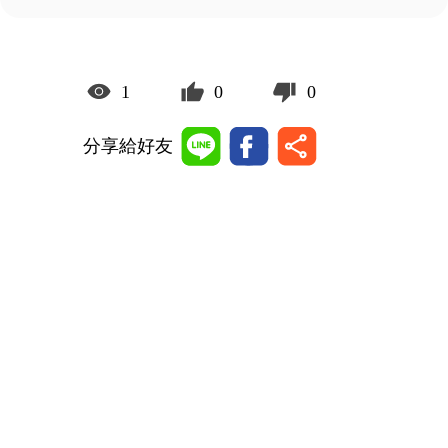
1
0
0
分享給好友