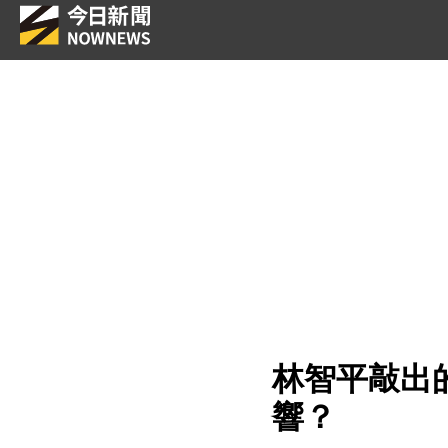
林智平敲出
響？