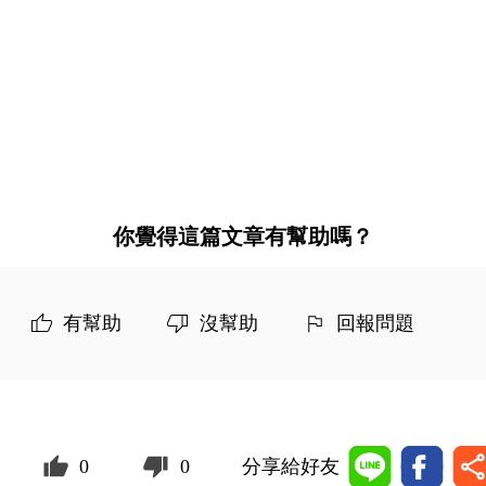
你覺得這篇文章有幫助嗎？
有幫助
沒幫助
回報問題
0
0
分享給好友