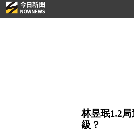
林昱珉1.2
級？