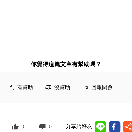
你覺得這篇文章有幫助嗎？
有幫助
沒幫助
回報問題
0
0
分享給好友