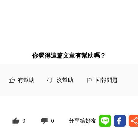
你覺得這篇文章有幫助嗎？
有幫助
沒幫助
回報問題
0
0
分享給好友