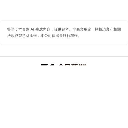
警語：本頁為 AI 生成內容，僅供參考。非商業用途，轉載請遵守相關
法規與智慧財產權，本公司保留最終解釋權。
防詐聲明
著作權聲明
免責聲明
關於我們
隱私權聲明
合作提案
追蹤 NOWNEWS 今日新聞