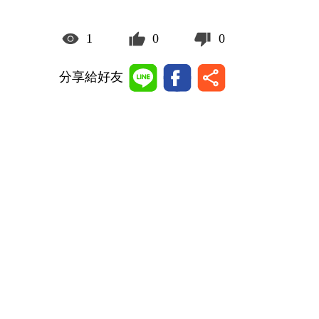
1
0
0
分享給好友