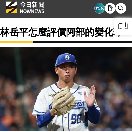
林岳平怎麼評價阿部的變化球？