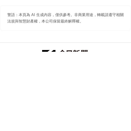
警語：本頁為 AI 生成內容，僅供參考。非商業用途，轉載請遵守相關
法規與智慧財產權，本公司保留最終解釋權。
防詐聲明
著作權聲明
免責聲明
關於我們
隱私權聲明
合作提案
追蹤 NOWNEWS 今日新聞