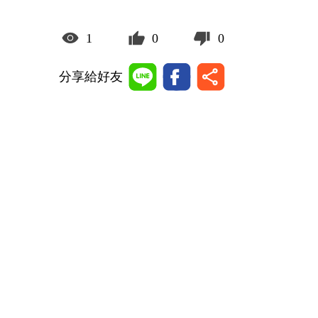
1
0
0
分享給好友