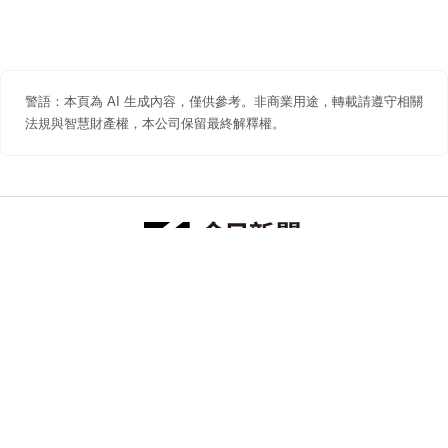
警語：本頁為 AI 生成內容，僅供參考。非商業用途，轉載請遵守相關
法規與智慧財產權，本公司保留最終解釋權。
防詐聲明
著作權聲明
免責聲明
關於我們
隱私權聲明
合作提案
追蹤 NOWNEWS 今日新聞